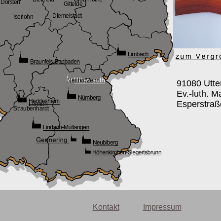
Dorsten
Gittelde
DIemelstadt
Iserlohn
Neuhof/Zenn
91080 Utte
Ev.-luth. M
Esperstraß
Leimen
Straubenhardt
Kontakt
Impressum