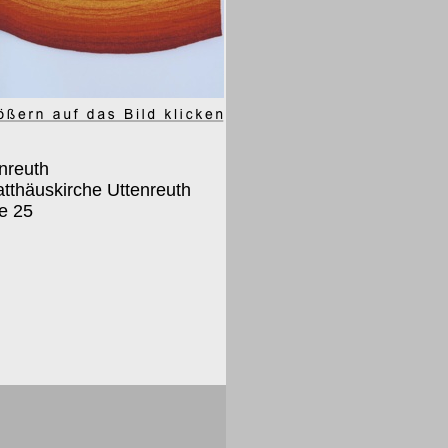
nreuth
atthäuskirche Uttenreuth
e 25