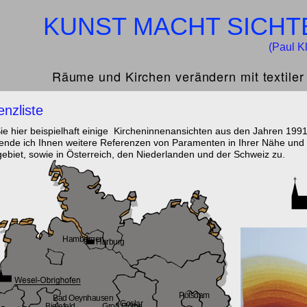
KUNST MACHT SICHT
(Paul K
Räume und Kirchen verändern mit textiler
enzliste
ie hier beispielhaft einige Kircheninnenansichten aus den Jahren 199
ende ich Ihnen weitere Referenzen von Paramenten in Ihrer Nähe u
biet, sowie in Österreich, den Niederlanden und der Schweiz zu.
Hambergen
Harburg
Potsdam
Bad Oeynhausen
Goslar
Bielefeld
Groß Flöthe