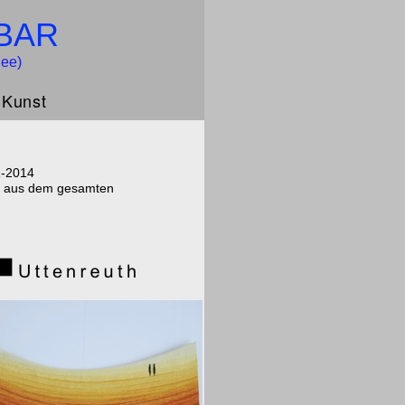
BAR
lee)
 Kunst
1-2014
nd aus dem gesamten